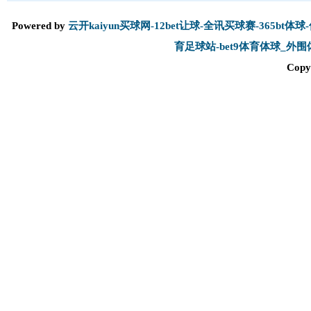
Powered by
云开kaiyun买球网-12bet让球-全讯买球赛-365bt体
育足球站-bet9体育体球_外
Copy