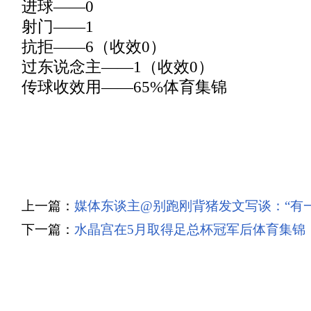
进球——0
射门——1
抗拒——6（收效0）
过东说念主——1（收效0）
传球收效用——65%体育集锦
上一篇：
媒体东谈主@别跑刚背猪发文写谈：“有
下一篇：
水晶宫在5月取得足总杯冠军后体育集锦