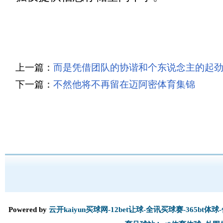
上一篇：
而是凭借团队的协谐和个东说念主的起
下一篇：
不然他将不再留在迈阿密体育集锦
Powered by
云开kaiyun买球网-12bet让球-全讯买球赛-365bt体