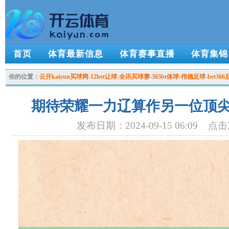
首页
体育最新信息
体育赛事直播
体育集锦
你的位置：
云开kaiyun买球网-12bet让球-全讯买球赛-365bt体球-伟德足球-bet3
球-be365买球网-博业体育足球站-bet9体育体球_外围体讯环球
>
体育集锦
>
期待荣耀一力辽算作另一位顶
发布日期：2024-09-15 06:09 点