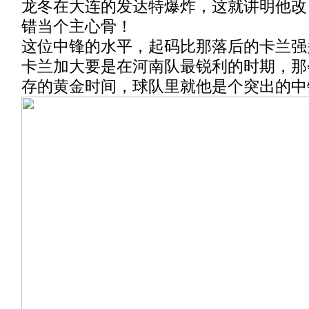
龙冬在大连的发达特爆炸，这就讲明他改
错当个主心骨！
这位中锋的水平，起码比那落后的卡兰强
卡兰加大要是在河南队最锐利的时期，那
存的黄金时间，球队里就他是个突出的中