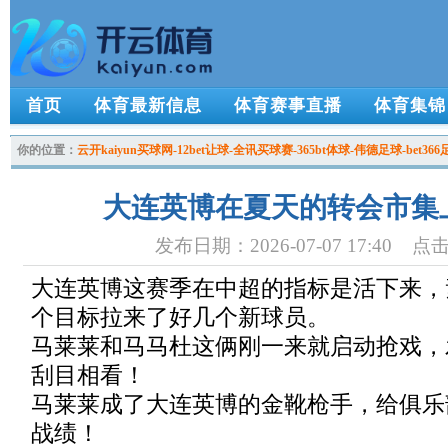
首页
体育最新信息
体育赛事直播
体育集锦
你的位置：
云开kaiyun买球网-12bet让球-全讯买球赛-365bt体球-伟德足球-bet3
球-be365买球网-博业体育足球站-bet9体育体球_外围体讯环球
>
体育集锦
>
大连英博在夏天的转会市集
发布日期：2026-07-07 17:40 
大连英博这赛季在中超的指标是活下来，
个目标拉来了好几个新球员。
马莱莱和马马杜这俩刚一来就启动抢戏，
刮目相看！
马莱莱成了大连英博的金靴枪手，给俱乐
战绩！