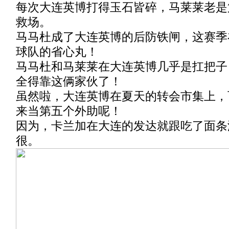
每次大连英博打得玉石皆碎，马莱莱老是
救场。
马马杜成了大连英博的后防铁闸，这赛季
球队的省心丸！
马马杜和马莱莱在大连英博几乎是扛把子
全得靠这俩家伙了！
虽然啦，大连英博在夏天的转会市集上，
来当第五个外助呢！
因为，卡兰加在大连的发达就跟吃了面条
很。