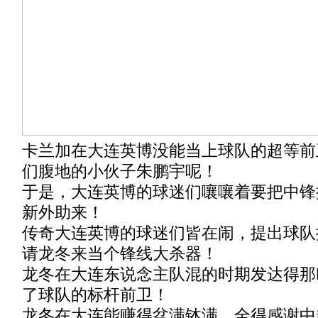
卡兰加在大连英博没能当上球队的超等前
们腹地的小伙子朱鹏宇呢！
于是，大连英博的球迷们嚷嚷着要把中锋
新外助来！
传奇大连英博的球迷们皆在闹，提出球队
请龙冬来当个锋线大杀器！
龙冬在大连东说念主队混的时期发达得那
了球队的标杆前卫！
龙冬在大连能赚得盆满钵满，全得感谢中