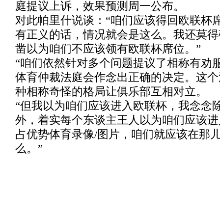
庭提议上诉，效果预测周一公布。
对此帕里什说谈：“咱们应该得回欧联杯
有正义的话，情况就会是这么。我还莫得
凿以为咱们不应该领有欧联杯席位。”
“咱们依然针对多个问题提议了相称有劝
体育仲裁法庭会作念出正确的决定。这个
种相称奇怪的格局让俱乐部互相对立。
“但我以为咱们应该进入欧联杯，我念念
外，着实每个东谈主王人以为咱们应该进
占优势体育录像/图片，咱们就应该在那
么。”