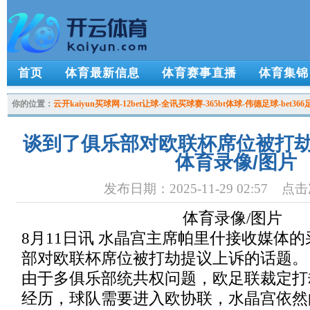
首页
体育最新信息
体育赛事直播
体育集锦
你的位置：
云开kaiyun买球网-12bet让球-全讯买球赛-365bt体球-伟德足球-bet3
球-be365买球网-博业体育足球站-bet9体育体球_外围体讯环球
>
体育录像/图片
>
谈到了俱乐部对欧联杯席位被打
体育录像/图片
发布日期：2025-11-29 02:57 点
体育录像/图片
8月11日讯 水晶宫主席帕里什接收媒体
部对欧联杯席位被打劫提议上诉的话题。
由于多俱乐部统共权问题，欧足联裁定打
经历，球队需要进入欧协联，水晶宫依然