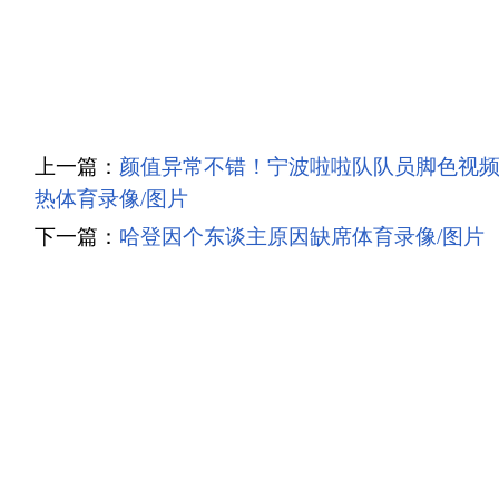
上一篇：
颜值异常不错！宁波啦啦队队员脚色视
热体育录像/图片
下一篇：
哈登因个东谈主原因缺席体育录像/图片