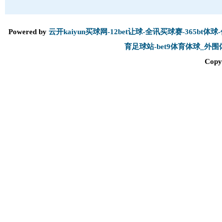
Powered by
云开kaiyun买球网-12bet让球-全讯买球赛-365bt体
育足球站-bet9体育体球_外
Copy