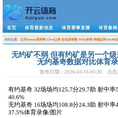
首页
体育最新信息
体育赛事直播
体育集锦
你的位置：
云开kaiyun买球网-12bet让球-全讯买球赛-365bt体球-伟德足球-bet3
球-be365买球网-博业体育足球站-bet9体育体球_外围体讯环球
>
体育录像/图片
>
无约矿不弱 但有约矿是另一个
无约基奇数据对比体育录
发布日期：2026-02-16 05:26 点
有约基奇 32场场均125.7分29.7助 射中率
40.6%
无约基奇 16场场均108.8分24.3助 射中率
37.5%体育录像/图片