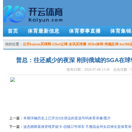
首页
体育最新信息
体育赛事直播
体育集锦
你的位置：
云开kaiyun买球网-12bet让球-全讯买球赛-365bt体球-伟德足球-bet3
球-be365买球网-博业体育足球站-bet9体育体球_外围体讯环球
>
体育录像/图片
>
普总：往还威少的夜深 刚到俄城的SGA在球
发布日期：2026-07-06 13:30 点击次数：
上一篇：
本期详确历史上已开出6次傍边的直选号码体育录像/图片
下一篇：
波杰姆斯基身穿维罗妮卡-伯顿22号球衣 不雅战金州女武神女篮体育录