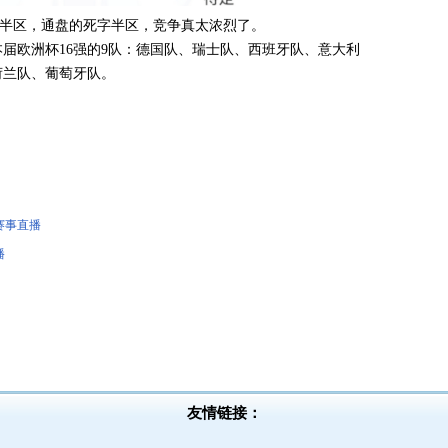
一半区，通盘的死字半区，竞争真太浓烈了。
届欧洲杯16强的9队：德国队、瑞士队、西班牙队、意大利
荷兰队、葡萄牙队。
赛事直播
播
友情链接：