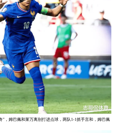
奇”，姆巴佩和莱万离别打进点球，两队1-1抓手言和，姆巴佩
。