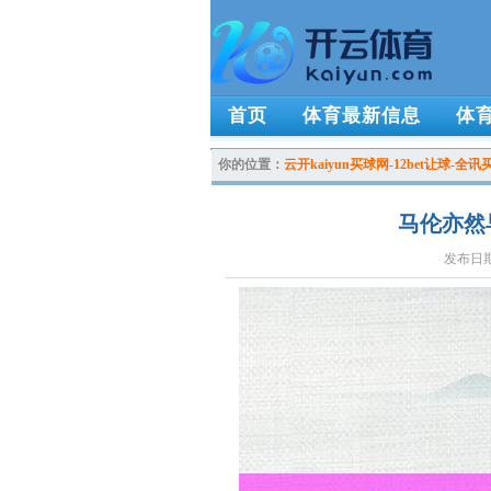
首页
体育最新信息
体
你的位置：
云开kaiyun买球网-12bet让球-全讯
球-be365买球网-博业体育足球站-bet9体育体
马伦亦然
发布日期：