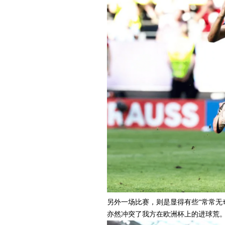
另外一场比赛，则是显得有些“常常无
亦然冲突了我方在欧洲杯上的进球荒