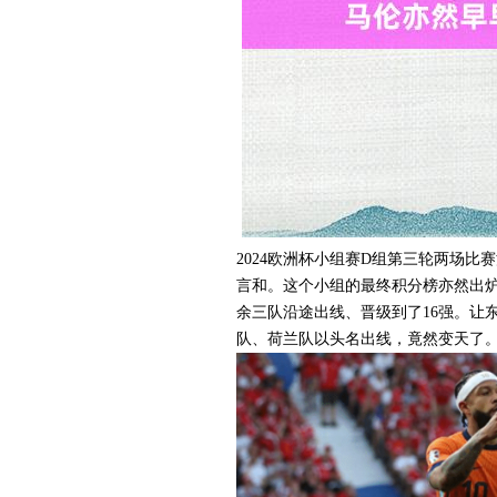
2024欧洲杯小组赛D组第三轮两场比
言和。这个小组的最终积分榜亦然出
余三队沿途出线、晋级到了16强。让
队、荷兰队以头名出线，竟然变天了