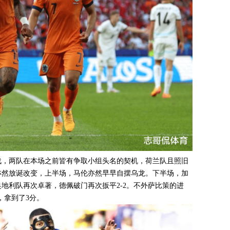
战，两队在本场之前皆有争取小组头名的契机，荷兰队且照旧
亦然放诞改变，上半场，马伦亦然早早自摆乌龙。下半场，加
地利队再次卓著，德佩破门再次扳平2-2。不外萨比策的进
，拿到了3分。