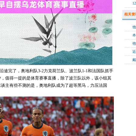
相关资
他
本
近
戴
赛沿途完了，奥地利队3-2力克荷兰队、波兰队1-1和法国队抓手
炉，值得一提的是体育赛事直播，除了波兰队以外，该小组其
东谈主有些不测的是，奥地利队成为了超等黑马，力压法国
。