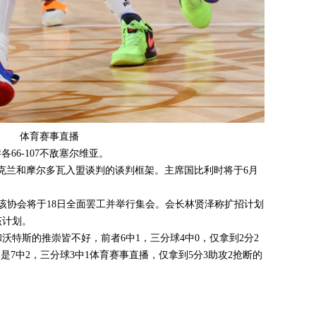
体育赛事直播
各66-107不敌塞尔维亚。
克兰和摩尔多瓦入盟谈判的谈判框架。主席国比利时将于6月
该协会将于18日全面罢工并举行集会。会长林贤泽称扩招计划
该计划。
沃特斯的推崇皆不好，前者6中1，三分球4中0，仅拿到2分2
则是7中2，三分球3中1体育赛事直播，仅拿到5分3助攻2抢断的