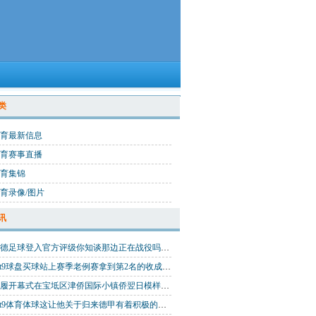
类
育最新信息
育赛事直播
育集锦
育录像/图片
讯
伟德足球登入官方评级你知谈那边正在战役吗？’我对此的复兴是‘哦体育赛事直播
bet9球盘买球站上赛季老例赛拿到第2名的收成体育赛事直播
步履开幕式在宝坻区津侨国际小镇侨翌日模样中心举行体育赛事直播
bet9体育体球这让他关于归来德甲有着积极的作风体育赛事直播