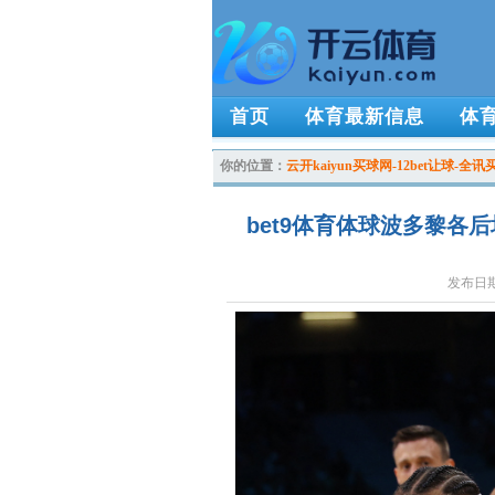
首页
体育最新信息
体
你的位置：
云开kaiyun买球网-12bet让球-全讯
球-be365买球网-博业体育足球站-bet9体育体
bet9体育体球波多黎各
发布日期：