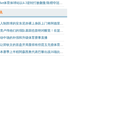
12bet体育体球站以4-3逆转打败蒯曼/陈熠夺冠体育赛事直播
讯
攻入制胜球的安东尼赤裸上身跃上门将阿德里安肩头体育赛事直播
毕竟卢伟他们的强队基因也曾绝对醒觉！在篮球弟看来体育赛事直播
动中场的补强和升级体育赛事直播
这让郑钦文的首盘开局显得有些昆玉无措体育赛事直播
而本赛季上半程阿森西奥代表巴黎出战16场比赛体育赛事直播