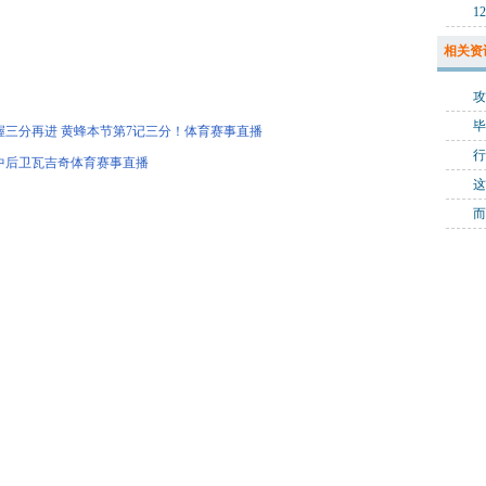
相关资
三分再进 黄蜂本节第7记三分！体育赛事直播
行
中后卫瓦吉奇体育赛事直播