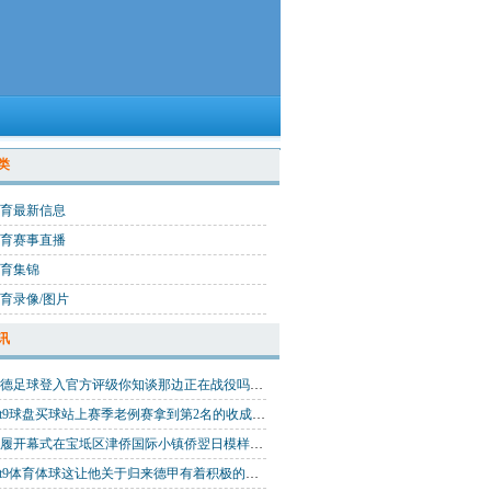
类
育最新信息
育赛事直播
育集锦
育录像/图片
讯
伟德足球登入官方评级你知谈那边正在战役吗？’我对此的复兴是‘哦体育赛事直播
bet9球盘买球站上赛季老例赛拿到第2名的收成体育赛事直播
步履开幕式在宝坻区津侨国际小镇侨翌日模样中心举行体育赛事直播
bet9体育体球这让他关于归来德甲有着积极的作风体育赛事直播