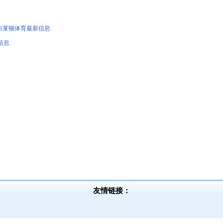
布莱顿体育最新信息
信息
友情链接：