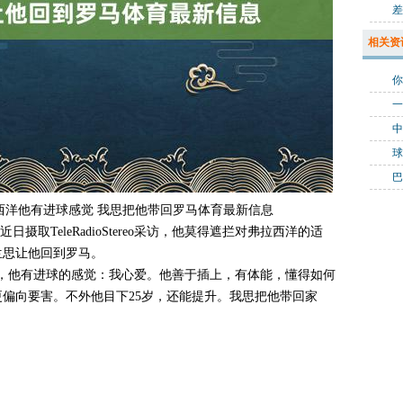
差
相关资
一
中
球
体育最新信息
日摄取TeleRadioStereo采访，他莫得遮拦对弗拉西洋的适
兰思让他回到罗马。
，他有进球的感觉：我心爱。他善于插上，有体能，懂得如何
偏向要害。不外他目下25岁，还能提升。我思把他带回家