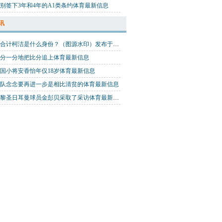
别签下3年和4年的A1类条约体育最新信息
讯
你合计柯洁是什么身份？（图源水印）发布于：安徽省体育最新信息
分一分地把比分追上体育最新信息
国小将安香怡年仅18岁体育最新信息
队念念要再进一步是相比清贫的体育最新信息
巴黎圣日耳曼球员金彭贝采取了采访体育最新信息