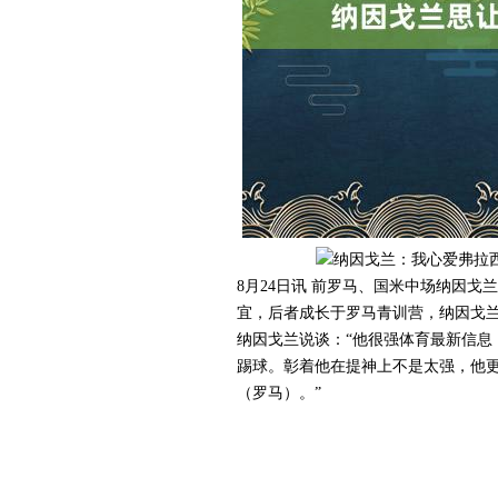
8月24日讯 前罗马、国米中场纳因戈兰近
宜，后者成长于罗马青训营，纳因戈
纳因戈兰说谈：“他很强体育最新信息
踢球。彰着他在提神上不是太强，他更
（罗马）。”