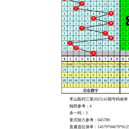
李山陈列三第2025141期号码保举
独胆参考：4
杀一码：3
复式组六参考：045789
直遴选位保举：14579*04679*0125