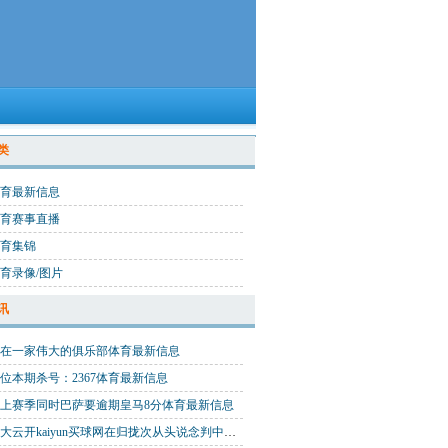
类
育最新信息
育赛事直播
育集锦
育录像/图片
讯
在一家伟大的俱乐部体育最新信息
位本期杀号：2367体育最新信息
上赛季同时巴萨要逾期皇马8分体育最新信息
最大云开kaiyun买球网在归拢次从头说念判中体育最新信息