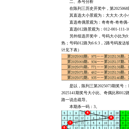
二、杀号分析
在陈列三历史开奖中，第2025068期-第20
其直选大小景观为：大大大-大小小-
直选奇偶景观为：奇奇奇-奇奇偶-奇
直选012路景观为：012-001-111-10
另外组选开奖中，号码大小比为9:6
热；号码012路为6:6:3，2路号
计见下表）
是以，陈列三第2025073期奖号：1
2025141期奖号大小比、奇偶比和01
路一说念疏导。
本期杀一码：3。