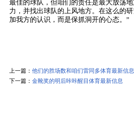
最佳的球队，但咱们的责任是最大放荡地
力，并找出球队的上风地方。在这么的研
加我方的认识，而是保抓洞开的心态。”
上一篇：
他们的胜场数和咱们雷同多体育最新信
下一篇：
金靴奖的明后咔咔醒目体育最新信息